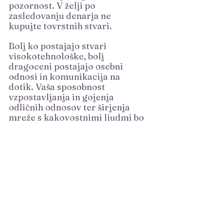
pozornost. V želji po 
zasledovanju denarja ne 
kupujte tovrstnih stvari.
Bolj ko postajajo stvari 
visokotehnološke, bolj 
dragoceni postajajo osebni 
odnosi in komunikacija na 
dotik. Vaša sposobnost 
vzpostavljanja in gojenja 
odličnih odnosov ter širjenja 
mreže s kakovostnimi ljudmi bo 
vedno presegla trike.
 5#		 Poišči skupnost 
enako mislečih
Poišči skupnost enako mislečih 
ljudi in ko jo najdeš, namesto da 
iščeš, kaj lahko ta skupnost 
naredi zate, poglej, kako lahko 
tej skupnosti koristiš in ji dodaš 