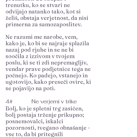
trenutku, ko se stvari ne 
odvijajo natanko tako, kot si 
želiš, obstaja verjetnost, da nisi 
primerna za samozaposlitev.
Ne razumi me narobe, vem, 
kako je, ko bi se najraje splazila 
nazaj pod rjuhe in se ne bi 
soočila z izzivom v tvojem 
poslu, ki se ti zdi nepremagljiv, 
vendar prave podjetnice tega ne 
počnejo. Ko padejo, vstanejo in 
ugotovijo, kako preseči ovire, ki 
se pojavijo na poti.
4#		 Ne verjemi v trike
Bolj, ko je spletni trg zasičen, 
bolj postaja trženje prikupno; 
posnemovalci, iskalci 
pozornosti, tvegano obnašanje - 
vse to, da bi pritegnili 