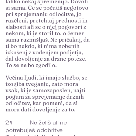
lahko nekaj spremenijo. Dovoli 
si sama. Če se počutiš negotovo 
pri sprejemanju odločitve, jo 
razčleni, pretehtaj prednosti in 
slabosti ali se o njej pogovori z 
nekom, ki je storil to, o čemer 
sama razmišljaš. Ne pričakuj, da 
ti bo nekdo, ki nima nobenih 
izkušenj z vodenjem podjetja, 
dal dovoljenje za drzne poteze. 
To se ne bo zgodilo.
Večina ljudi, ki imajo službo, se 
izogiba tveganju, zato mora 
vsak, ki je samozaposlen, najti 
pogum za sprejemanje drznih 
odločitev, kar pomeni, da si 
mora dati dovoljenje za to.
2# 		Ne želiš ali ne 
potrebuješ odobritve