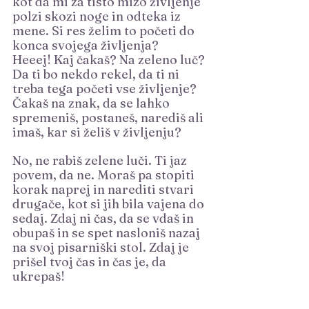
kot da mi za tisto mizo življenje 
polzi skozi noge in odteka iz 
mene. Si res želim to početi do 
konca svojega življenja? 
Heeej! Kaj čakaš? Na zeleno luč? 
Da ti bo nekdo rekel, da ti ni 
treba tega početi vse življenje? 
Čakaš na znak, da se lahko 
spremeniš, postaneš, narediš ali 
imaš, kar si želiš v življenju?
No, ne rabiš zelene luči. Ti jaz 
povem, da ne. Moraš pa stopiti 
korak naprej in narediti stvari 
drugače, kot si jih bila vajena do 
sedaj. Zdaj ni čas, da se vdaš in 
obupaš in se spet nasloniš nazaj 
na svoj pisarniški stol. Zdaj je 
prišel tvoj čas in čas je, da 
ukrepaš!