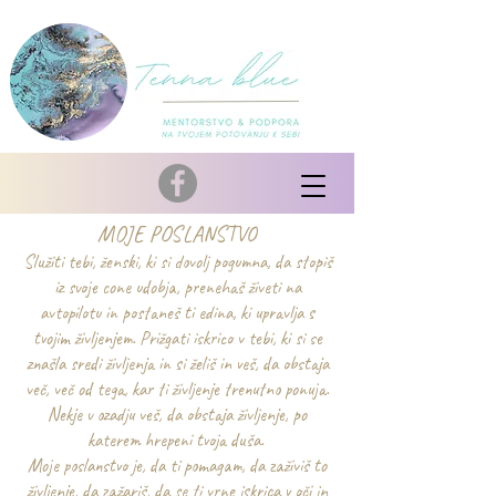
MOJE POSLANSTVO
Služiti tebi, ženski, ki si dovolj pogumna, da stopiš
iz svoje cone udobja, prenehaš živeti na
avtopilotu in postaneš ti edina, ki upravlja s
tvojim življenjem. Prižgati iskrico v tebi, ki si se
znašla sredi življenja in si želiš in veš, da obstaja
več, več od tega, kar ti življenje trenutno ponuja.
Nekje v ozadju veš, da obstaja življenje, po
katerem hrepeni tvoja duša.
Moje poslanstvo je, da ti pomagam, da zaživiš to
življenje, da zažariš, da se ti vrne iskrica v oči in