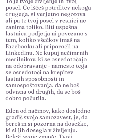
To je tvoje življenje in  tvoj 
posel. Če iščeš potrditev nekoga 
drugega, si verjetno negotova 
ali pa te tvoj posel v resnici ne 
zanima toliko. Biti uspešna 
lastnica podjetja ni povezano s 
tem, koliko všečkov imaš na 
Facebooku ali priporočil na 
LinkedInu. Ne kupuj nečimrnih 
merilnikov, ki se osredotočajo 
na odobravanje - namesto tega 
se osredotoči na krepitev 
lastnih sposobnosti in 
samospoštovanja, da ne boš 
odvisna od drugih, da se boš 
dobro počutila.
Eden od načinov, kako dosledno 
gradiš svojo samozavest, je, da 
bereš in si pozorna na dosežke, 
ki si jih dosegla v življenju. 
Beleži svoje zmage. Tvoji 