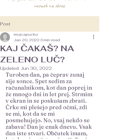
nasmeh na obraz.
Post
mojcapucko
Jan 20, 2022
3 min read
KAJ ČAKAŠ? NA
ZELENO LUČ?
Updated:
Jun 30, 2022
Turoben dan, pa čeprav zunaj 
sije sonce. Spet sedim za 
računalnikom, kot dan poprej in 
že mnogo dni in let prej. Strmim 
v ekran in se poskušam zbrati. 
Črke mi plešejo pred očmi, zdi 
se mi, kot da se mi 
posmehujejo. No, vsaj nekdo se 
zabava! Dan je enak dnevu. Vsak 
dan iste stvari. Občutek imam, 