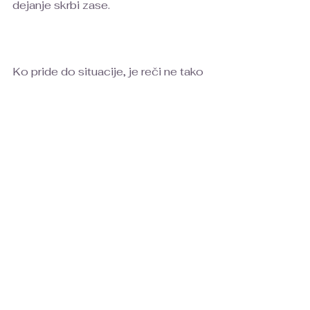
dejanje skrbi zase. 
Ko pride do situacije, je reči ne tako 
pomembno zato, ker ščiti tvoje 
najboljše interese. Ne glede na to, 
ali gre za tvoje telesno, duševno ali 
psihološko zdravje, s tem, ko rečeš 
ne, ohranjaš svojo notranjo moč. To 
pa na dolgi rok prispeva k tvojemu 
celostnemu dobremu počutju.
A kako reči ne, brez da koga užališ, 
se sprašuješ? No, o tem pa 
prihodnjič🤗