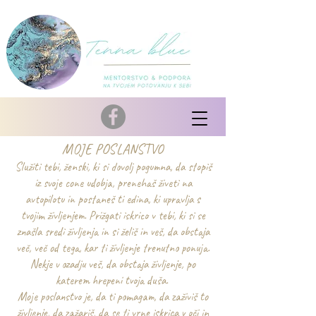
MOJE POSLANSTVO
Služiti tebi, ženski, ki si dovolj pogumna, da stopiš
iz svoje cone udobja, prenehaš živeti na
avtopilotu in postaneš ti edina, ki upravlja s
tvojim življenjem. Prižgati iskrico v tebi, ki si se
znašla sredi življenja in si želiš in veš, da obstaja
več, več od tega, kar ti življenje trenutno ponuja.
Nekje v ozadju veš, da obstaja življenje, po
katerem hrepeni tvoja duša.
Moje poslanstvo je, da ti pomagam, da zaživiš to
življenje, da zažariš, da se ti vrne iskrica v oči in