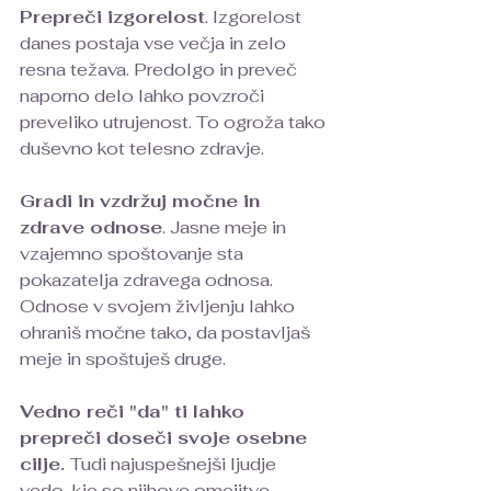
Prepreči izgorelost
. Izgorelost 
danes postaja vse večja in zelo 
resna težava. Predolgo in preveč 
naporno delo lahko povzroči 
preveliko utrujenost. To ogroža tako 
duševno kot telesno zdravje.
Gradi in vzdržuj močne in 
zdrave odnose
. Jasne meje in 
vzajemno spoštovanje sta 
pokazatelja zdravega odnosa. 
Odnose v svojem življenju lahko 
ohraniš močne tako, da postavljaš 
meje in spoštuješ druge.
Vedno reči "da" ti lahko 
prepreči doseči svoje osebne 
cilje. 
Tudi najuspešnejši ljudje 
vedo, kje so njihove omejitve. 