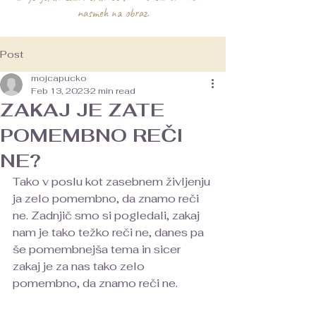
nasmeh na obraz.
Post
mojcapucko
Feb 13, 2023
2 min read
ZAKAJ JE ZATE
POMEMBNO REČI
NE?
Tako v poslu kot zasebnem življenju 
ja zelo pomembno, da znamo reči 
ne. Zadnjič smo si pogledali, zakaj 
nam je tako težko reči ne, danes pa 
še pomembnejša tema in sicer 
zakaj je za nas tako zelo 
pomembno, da znamo reči ne.