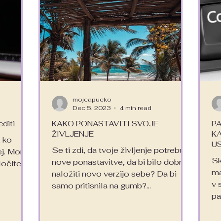
mojcapucko
Dec 5, 2023
4 min read
editi
KAKO PONASTAVITI SVOJE
PA
ŽIVLJENJE
KA
, ko
U
Se ti zdi, da tvoje življenje potrebuje
ej. Morda
Sk
nove ponastavitve, da bi bilo dobro
očitev,
ma
naložiti novo verzijo sebe? Da bi
v 
samo pritisnila na gumb?...
pa