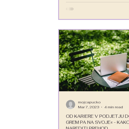
mojcapucko
Mar 7, 2023
4 min read
OD KARIERE V PODJETJU D
GREM PA NA SVOJE« - KAK
NAREDITI PREHOD