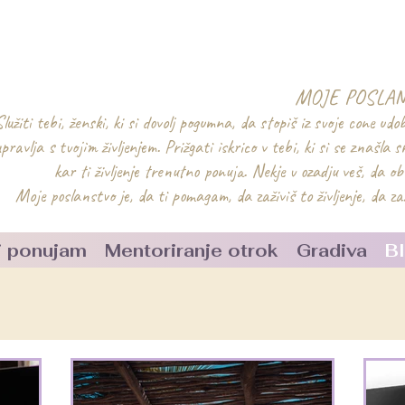
MOJE POSLA
Služiti tebi, ženski, ki si dovolj pogumna, da stopiš iz svoje cone ud
pravlja s tvojim življenjem. Prižgati iskrico v tebi, ki si se znašla sr
kar ti življenje trenutno ponuja. Nekje v ozadju veš, da o
Moje poslanstvo je, da ti pomagam, da zaživiš to življenje, da za
ti ponujam
Mentoriranje otrok
Gradiva
B