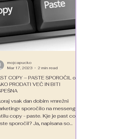
mojcapucko
Mar 17, 2023
2 min read
ST COPY – PASTE SPOROČIL oz.
KO PRODATI VEČ IN BITI
SPEŠNA
oraj vsak dan dobim »mrežni
rketing« sporočilo na messenger
stilu copy - paste. Kje je past copy
ste sporočil? Ja, napisana so...