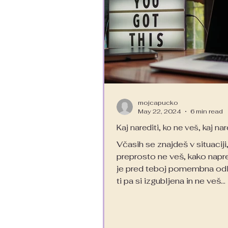
mojcapucko
May 22, 2024
6 min read
Kaj narediti, ko ne veš, kaj nar
Včasih se znajdeš v situaciji
preprosto ne veš, kako napr
je pred teboj pomembna odl
ti pa si izgubljena in ne veš...