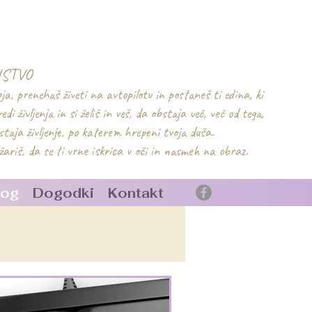
NSTVO
obja, prenehaš živeti na avtopilotu in postaneš ti edina, ki
edi življenja in si želiš in veš, da obstaja več, več od tega,
bstaja življenje, po katerem hrepeni tvoja duša.
žariš, da se ti vrne iskrica v oči in nasmeh na obraz.
log
Dogodki
Kontakt