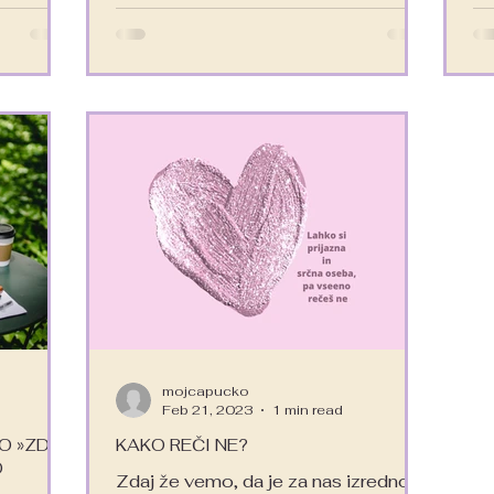
mojcapucko
Feb 21, 2023
1 min read
O »ZDAJ
KAKO REČI NE?
O
Zdaj že vemo, da je za nas izredno