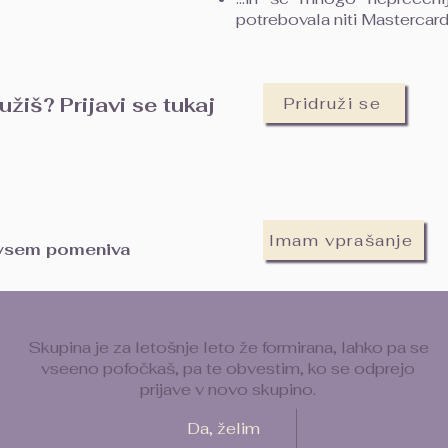
potrebovala niti Mastercar
žiš? Prijavi se tukaj
Pridruži se
Imam vprašanje
o vsem pomeniva
Skupina je za letošnje leto že formirana, lahko pa se
vseeno pofočkaš, pa te obvestim, ko se odprejo
prijave v novo skupino.
Da, želim