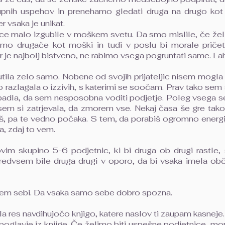
pnih uspehov in prenehamo gledati druga na drugo kot
 vsaka je unikat.
ce malo izgubile v moškem svetu. Da smo mislile, če žel
o drugače kot moški in tudi v poslu bi morale pričeti
ar je najbolj bistveno, ne rabimo vsega pogruntati same. 
la zelo samo. Nobene od svojih prijateljic nisem mogla p
 razlagala o izzivih, s katerimi se soočam. Prav tako sem
adla, da sem nesposobna voditi podjetje. Poleg vsega se
em si zatrjevala, da zmorem vse. Nekaj časa še gre tako,
iš, pa te vedno počaka. S tem, da porabiš ogromno energije
a, zdaj to vem.
im skupino 5-6 podjetnic, ki bi druga ob drugi rastle,
 predvsem bile druga drugi v oporo, da bi vsaka imela o
sem sebi. Da vsaka samo sebe dobro spozna.
la res navdihujočo knjigo, katere naslov ti zaupam kasneje.
oglavje iz knjige. Če želimo biti uspešne podjetnice, m