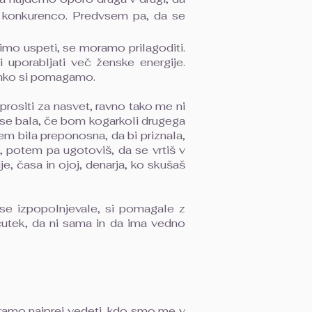
 konkurenco. Predvsem pa, da se
imo uspeti, se moramo prilagoditi.
 uporabljati več ženske energije.
Lahko si pomagamo.
rositi za nasvet, ravno tako me ni
 se bala, če bom kogarkoli drugega
m bila preponosna, da bi priznala,
 potem pa ugotoviš, da se vrtiš v
, časa in ojoj, denarja, ko skušaš
 se izpopolnjevale, si pomagale z
bčutek, da ni sama in da ima vedno
oramo najprej vedeti, kdo smo me v