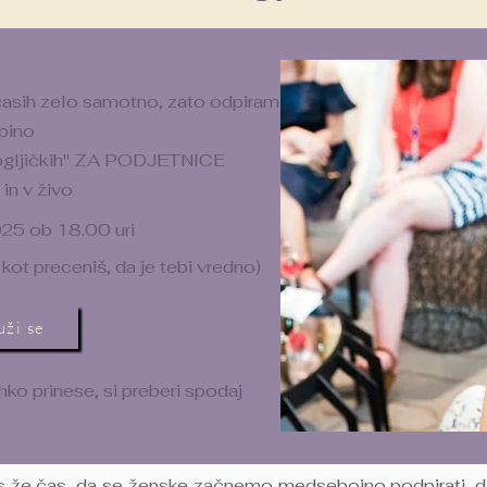
 včasih zelo samotno, zato odpiram
pino
rogljičkih" ZA PODJETNICE
in v živo
25 ob 18.00 uri
 kot preceniš, da je tebi vredno)
uži se
lahko prinese, si preberi spodaj
s že čas, da se ženske začnemo medsebojno podpirati, d