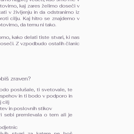
otovimo, kaj zares želimo doseči v
ati v življenju in da odstranimo iz
oti cilju. Kaj hitro se znajdemo v
otovimo, da temu ni tako.
o, kako delati tiste stvari, ki nas
 doseči. Z vzpodbudo ostalih članic
obiš zraven?
 bodo poslušale, ti svetovale, te
 uspehov in ti bodo v podporo in
cilj
tev in poslovnih stikov
i sebi premlevala o tem ali je
odjetnic
ivih stvari za katere ne boš