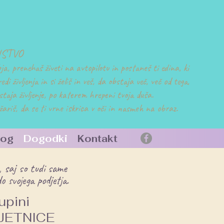
NSTVO
obja, prenehaš živeti na avtopilotu in postaneš ti edina, ki
edi življenja in si želiš in veš, da obstaja več, več od tega,
bstaja življenje, po katerem hrepeni tvoja duša.
žariš, da se ti vrne iskrica v oči in nasmeh na obraz.
log
Dogodki
Kontakt
, saj so tudi same
o svojega podjetja.
upini
DJETNICE