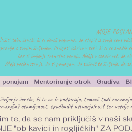
MOJE POSLA
Služiti tebi, ženski, ki si dovolj pogumna, da stopiš iz svoje cone ud
pravlja s tvojim življenjem. Prižgati iskrico v tebi, ki si se znašla sr
kar ti življenje trenutno ponuja. Nekje v ozadju veš, da o
Moje poslanstvo je, da ti pomagam, da zaživiš to življenje, da za
ti ponujam
Mentoriranje otrok
Gradiva
B
življenju ženske, ki te ne le podpirajo, temveč tudi razumejo
zmanjšaš osamljenost, spodbudiš ustvarjalnost ter veselje d
m te, da se nam priključiš v naši sk
E "ob kavici in rogljičkih" ZA PO