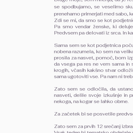
se spodbujamo, se veselimo sku
prenehamo primerjati med sabo, ker
Zdi se mi, da smo se kot podjetni
Pa smo vendar ženske, ki delujem
Predvsem pa delovati iz srca. In k
Sama sem se kot podjetnica počuti
nobena razumela, ko sem na veliko
prosila za nasvet, pomoč, bom izp
da vsega pa res ne vem sama in s
krogih, včasih kakšno stvar odlož
sama ugotoviti vse. Pa nam ni treb
Zato sem se odločila, da ustanov
nasveti, delile svoje izkušnje in
nekoga, na kogar se lahko obrne.
Za začetek bi se posvetile predv
Zato sem za prvih 12 srečanj izbra
Vsak teden bi tematsko obdelale p