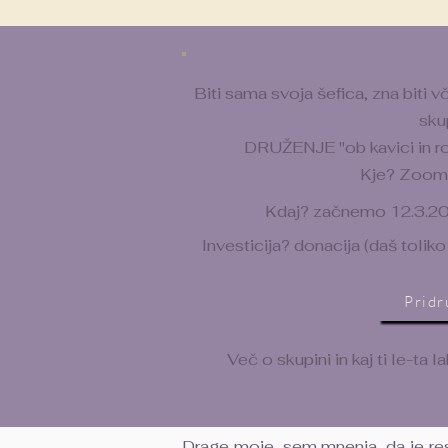
Biti sama svoja šefica, zna biti
sku
DRUŽENJE "ob kavici in 
Kje? Zoom 
Kdaj? začnemo 12.3.20
Investicija? donacija (daš toliko
Pridr
Več o skupini in kaj ti le-ta 
Drage moje, sem mnenja, da je re