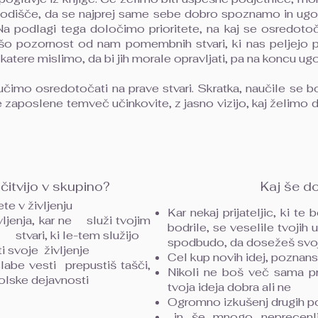
izhodišče, da se najprej same sebe dobro spoznamo in ug
. Na podlagi tega določimo prioritete, na kaj se osredotoč
šo pozornost od nam pomembnih stvari, ki nas peljejo pr
katere mislimo, da bi jih morale opravljati, pa na koncu ug
čimo osredotočati na prave stvari. Skratka, naučile se bom
ne zaposlene temveč učinkovite, z jasno vizijo, kaj želimo
učitvijo v skupino?
Kaj še d
te v življenju
Kar nekaj prijateljic, ki te
vljenja, kar ne služi tvojim
bodrile, se veselile tvojih
 stvari, ki le-tem služijo
spodbudo, da dosežeš svoj 
ti svoje življenje
Cel kup novih idej, poznans
labe vesti prepustiš tašči,
Nikoli ne boš več sama pr
olske dejavnosti
tvoja ideja dobra ali ne
Ogromno izkušenj drugih p
…in še mnogo neprecenlj