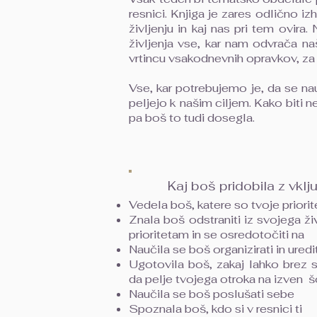
resnici. Knjiga je zares odlično 
življenju in kaj nas pri tem ovira
življenja vse, kar nam odvrača na
vrtincu vsakodnevnih opravkov, za 
Vse, kar potrebujemo je, da se nau
peljejo k našim ciljem. Kako biti 
pa boš to tudi dosegla.
Kaj boš pridobila z vklj
Vedela boš, katere so tvoje priorite
Znala boš odstraniti iz svojega ži
prioritetam in se osredotočiti na
Naučila se boš organizirati in uredi
Ugotovila boš, zakaj lahko brez s
da pelje tvojega otroka na izven š
Naučila se boš poslušati sebe
Spoznala boš, kdo si v resnici ti