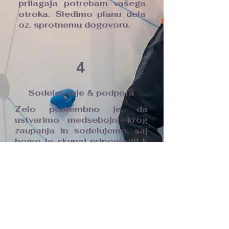
prilagaja potrebam vašega
otroka. Sledimo planu dela
oz. sprotnemu dogovoru.
4
Sodelovanje & podpora
Zelo pomembno je, da
ustvarimo medsebojni krog
zaupanja in sodelujemo, saj
bomo le skupaj pripomogli k
otrokovemu napredku. Na
voljo sem vam vedno za
morebitna vprašanja, dileme,
napotke, spodbudo za vas in
vašega otroka.