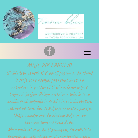
MOJE POSLANSTVO
Služiti tebi, ženski, ki si dovolj pogumna, da stopiš
iz svoje cone udobja, prenehaš živeti na
avtopilotu in postaneš ti edina, ki upravlja s
tvojim življenjem. Prižgati iskrico v tebi, ki si se
znašla sredi življenja in si želiš in veš, da obstaja
več, več od tega, kar ti življenje trenutno ponuja.
Nekje v ozadju veš, da obstaja življenje, po
katerem hrepeni tvoja duša.
Moje poslanstvo je, da ti pomagam, da zaživiš to
življenje, da zažariš, da se ti vrne iskrica v oči in