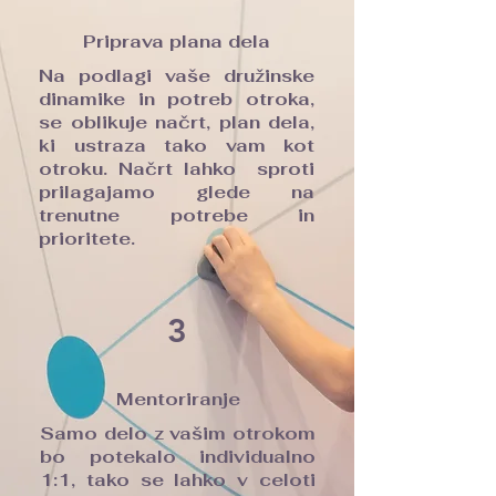
Priprava plana dela
Na podlagi vaše družinske
dinamike in potreb otroka,
se oblikuje načrt, plan dela,
ki ustraza tako vam kot
otroku. Načrt lahko sproti
prilagajamo glede na
trenutne potrebe in
prioritete.
3
Mentoriranje
Samo delo z vašim otrokom
bo potekalo individualno
1:1, tako se lahko v celoti