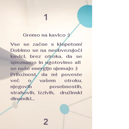
1
Gremo na kavico :)
Vse se začne s klepetom!
Dobimo se na neobvezujoči
kavici, brez otroka, da se
spoznamo in ugotovimo ali
se naše energije ujemajo :)
Priložnost, da mi poveste
več o vašem otroku,
njegovih posebnostih,
strahovih, izzivih, družinski
dinamiki...
2