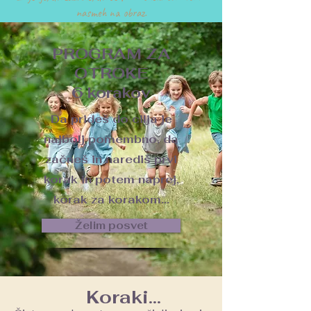
nasmeh na obraz.
PROGRAM ZA
OTROKE
6 korakov
Da prideš do cilja je
najbolj pomembno, da
začneš in narediš prvi
korak in potem naprej,
korak za korakom...
Želim posvet
Koraki...