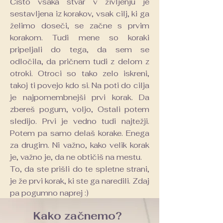
Čisto vsaka stvar v življenju je
sestavljena iz korakov, vsak cilj, ki ga
želimo doseči, se začne s prvim
korakom. Tudi mene so koraki
pripeljali do tega, da sem se
odločila, da pričnem tudi z delom z
otroki. Otroci so tako zelo iskreni,
takoj ti povejo kdo si. Na poti do cilja
je najpomembnejši prvi korak. Da
zbereš pogum, voljo, Ostali potem
sledijo. Prvi je vedno tudi najtežji.
Potem pa samo delaš korake. Enega
za drugim. Ni važno, kako velik korak
je, važno je, da ne obtičiš na mestu.
To, da ste prišli do te spletne strani,
je že prvi korak, ki ste ga naredili. Zdaj
pa pogumno naprej :)
Kako začnemo?