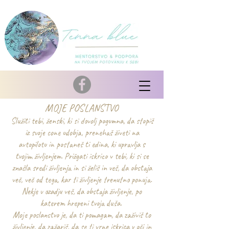
MOJE POSLANSTVO
Služiti tebi, ženski, ki si dovolj pogumna, da stopiš
iz svoje cone udobja, prenehaš živeti na
avtopilotu in postaneš ti edina, ki upravlja s
tvojim življenjem. Prižgati iskrico v tebi, ki si se
znašla sredi življenja in si želiš in veš, da obstaja
več, več od tega, kar ti življenje trenutno ponuja.
Nekje v ozadju veš, da obstaja življenje, po
katerem hrepeni tvoja duša.
Moje poslanstvo je, da ti pomagam, da zaživiš to
življenje, da zažariš, da se ti vrne iskrica v oči in