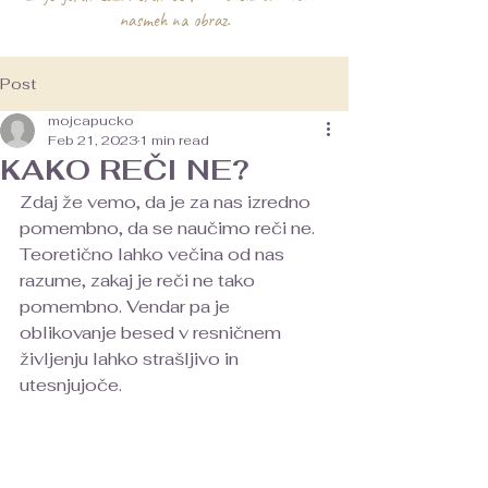
nasmeh na obraz.
Post
mojcapucko
Feb 21, 2023
1 min read
KAKO REČI NE?
Zdaj že vemo, da je za nas izredno 
pomembno, da se naučimo reči ne.
Teoretično lahko večina od nas 
razume, zakaj je reči ne tako 
pomembno. Vendar pa je 
oblikovanje besed v resničnem 
življenju lahko strašljivo in 
utesnjujoče.