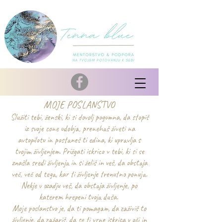
MOJE POSLANSTVO
Služiti tebi, ženski, ki si dovolj pogumna, da stopiš
iz svoje cone udobja, prenehaš živeti na
avtopilotu in postaneš ti edina, ki upravlja s
tvojim življenjem. Prižgati iskrico v tebi, ki si se
znašla sredi življenja in si želiš in veš, da obstaja
več, več od tega, kar ti življenje trenutno ponuja.
Nekje v ozadju veš, da obstaja življenje, po
katerem hrepeni tvoja duša.
Moje poslanstvo je, da ti pomagam, da zaživiš to
življenje, da zažariš, da se ti vrne iskrica v oči in